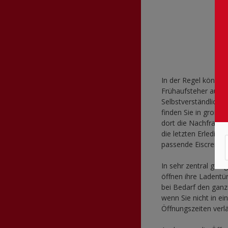
In der Regel können
Frühaufsteher auf i
Selbstverständlich k
finden Sie in große
dort die Nachfrage h
die letzten Erledig
passende Eiscreme zu
In sehr zentral gel
öffnen ihre Ladentü
bei Bedarf den ganz
wenn Sie nicht in ei
Öffnungszeiten verl