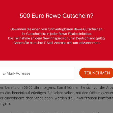
Öffnungszeite
Montag – Samstag: 7 
 Sie die REWE Filiale in Ihrer Nähe von Montag bis Samstag in der Ze
hre Kosten. Auch Berufstätige, die bis in die späten Abendstunden a
önnen die Öffnungszeiten von Filiale zu Filiale variieren. Dabei ist d
n Städten wie Berlin, Hamburg oder München viele Filialen, die soga
öher ist als in ländlichen Gegenden. Somit haben in einwohnerreichen
ungen zu tätigen. Das kann, insbesondere an einem Freitag- oder Sam
m Film fehlt oder die letzte Flasche Wein bereits ihr Ende erreicht ha
egenen Filialen können Sie aber auch in den frühen Morgenstunden s
ren bereits um 06:00 Uhr morgens. Somit können Sie sich vor der Arbe
en Wocheneinkauf erledigen. Sie sehen selbst, mit den Öffnungszeite
ner einwohnerreichen Stadt leben, werden die Einkaufszeiten komfortab
ängern.