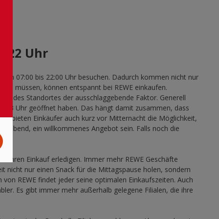
n:
– 22 Uhr
it von 07:00 bis 22:00 Uhr besuchen. Dadurch kommen nicht nur
rbeiten müssen, können entspannt bei REWE einkaufen.
ie Lage des Standortes der ausschlaggebende Faktor. Generell
r bis 23 Uhr geöffnet haben. Das hängt damit zusammen, dass
 Gebieten Einkäufer auch kurz vor Mitternacht die Möglichkeit,
stagabend, ein willkommenes Angebot sein. Falls noch die
t.
chon ihren Einkauf erledigen. Immer mehr REWE Geschäfte
it nicht nur einen Snack für die Mittagspause holen, sondern
n von REWE findet jeder seine optimalen Einkaufszeiten. Auch
ler. Es gibt immer mehr außerhalb gelegene Filialen, die ihre