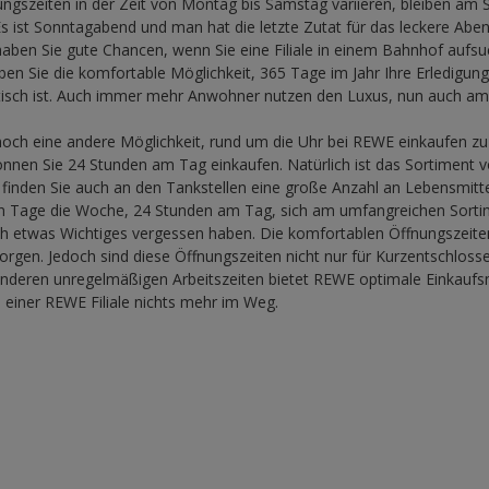
gszeiten in der Zeit von Montag bis Samstag variieren, bleiben am So
Es ist Sonntagabend und man hat die letzte Zutat für das leckere Abe
 haben Sie gute Chancen, wenn Sie eine Filiale in einem Bahnhof auf
en Sie die komfortable Möglichkeit, 365 Tage im Jahr Ihre Erledigung
tisch ist. Auch immer mehr Anwohner nutzen den Luxus, nun auch am
 noch eine andere Möglichkeit, rund um die Uhr bei REWE einkaufen z
önnen Sie 24 Stunden am Tag einkaufen. Natürlich ist das Sortiment vo
 finden Sie auch an den Tankstellen eine große Anzahl an Lebensmit
ben Tage die Woche, 24 Stunden am Tag, sich am umfangreichen Sort
noch etwas Wichtiges vergessen haben. Die komfortablen Öffnungszeit
orgen. Jedoch sind diese Öffnungszeiten nicht nur für Kurzentschloss
anderen unregelmäßigen Arbeitszeiten bietet REWE optimale Einkaufs
i einer REWE Filiale nichts mehr im Weg.