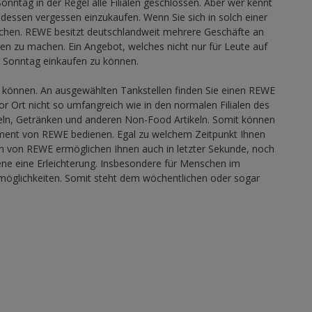
nntag in der Regel alle Filialen geschlossen. Aber wer kennt
ndessen vergessen einzukaufen. Wenn Sie sich in solch einer
suchen. REWE besitzt deutschlandweit mehrere Geschäfte an
en zu machen. Ein Angebot, welches nicht nur für Leute auf
 Sonntag einkaufen zu können.
u können. An ausgewählten Tankstellen finden Sie einen REWE
r Ort nicht so umfangreich wie in den normalen Filialen des
teln, Getränken und anderen Non-Food Artikeln. Somit können
iment von REWE bedienen. Egal zu welchem Zeitpunkt Ihnen
en von REWE ermöglichen Ihnen auch in letzter Sekunde, noch
ene eine Erleichterung. Insbesondere für Menschen im
möglichkeiten. Somit steht dem wöchentlichen oder sogar