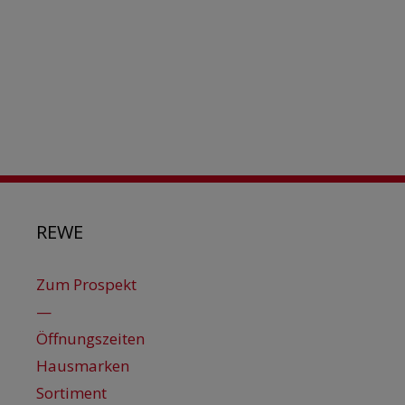
REWE
Zum Prospekt
—
Öffnungszeiten
Hausmarken
Sortiment