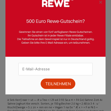
×
Seite :
1
2
3
4
5
6
7
8
9
10
11
12
13
14
15
16
17
18
19
20
21
22
23
24
25
26
27
28
Weiter
Andere Inhalte gefunden auf der
Seite
Bitte beachten Sie, dass dieser Text automatisch generiert wird und
möglicherweise Fehler enthält
à Seb Kerr] raar > ut — # u Tea = I 29 ad 3 93 Sa a rt > F4 Go) Sahne Zott Ai
Sahne Joghurt Kie versch. Sorten, je 150-g-Becher 2 (I kg = 2.60) à 3 4 : u ’
KruchtZwerge = 5 z zn + ren en ne = Vegan 1 na Ee " Æ x > = F er % 5 =
SrochtZwerge erg er au FEN N “ ze Dr. Oetker N Rote Grütze ve Andros mit