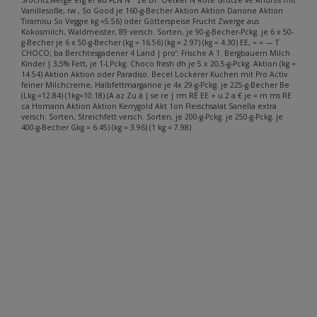
Vanillesoße, rw , So Good je 160-g-Becher Aktion Aktion Danone Aktion
Tiramisu So Veggie kg =5.56) oder Götterspeise Frucht Zwerge aus
Kokosmilch, Waldmeister, 89 versch. Sorten, je 90-g-Becher-Pckg. je 6 x 50-
g-Becher je 6 x 50-g-Becher (kg = 16.56) (kg = 2.97) (kg = 4.30) EE, = = — T
CHOCO; ba Berchtesgadener 4 Land | pro’: Frische A 1. Bergbauern Milch
Kinder | 3,5% Fett, je 1-LPckg. Choco fresh dh je 5 x 20,5-g-Pckg. Aktion (kg =
14.54) Aktion Aktion oder Paradiso. Becel Lockerer Kuchen mit Pro Activ
feiner Milchcreme, Halbfettmargarine je 4x 29-g-Pckg. je 225-g-Becher Be
(Lkg =12.84) (1kg=10.18) (A az Zu à | se re | rm RÉ EE + u 2 a € je = rn ms RE
ca Homann Aktion Aktion Kerrygold Akt 1on Fleischsalat Sanella extra
versch: Sorten, Streichfett versch. Sorten, je 200-g-Pckg. je 250-g-Pckg. je
400-g-Becher Gkg = 6.45) (kg = 3.96) (1 kg = 7.98)