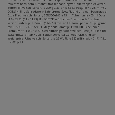
feuchtes nach dem 8. Monat, trockennahrung ver Toilettenpapier versch.
Sorten, ER versch. Sorten, je 220-g-Glas (eh je 56-St.-Pckg. (k8= 7.23) m m! y
DONS Ni Fi id Sensodyne yr Zahncreme Syoss Fluorid und non Haarspray ei
Extra Frisch versch. Sorten, SENSODYNE je 75-ml-Tube non je 400-ml-Dose
(4 1= 33.20) (1 L= 11.23) SENSODYNE A Bübchen Shampoo & Duschgel
versch. Sorten, je 230-mlFL (11=5.61) mn "ar; UE Kom Spee a 60 Spülgänge
rar; Li SOL +? = KE Spee LE Megaperls Somat je 19-WL-BtL Excellence
Premium == (1 WL = 0.20) Geschirrreiniger oder Weißer Riese je 16-Tab-Btl.
Waschmittel (1 Tab = 0.28) Softlan Universal Gel oder Classic Pulver
Weichspüler Ultra versch. Sorten, je 22-WL-FL je 960-g.Bil (1WL = 0.17) (A kg
= 4.68) je LF