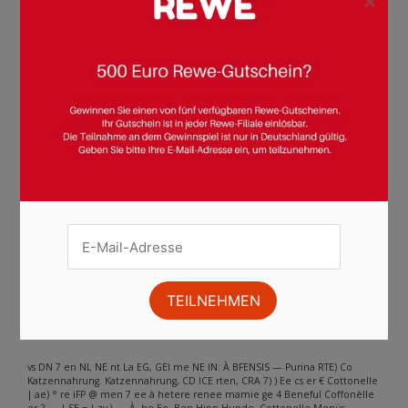
×
Seite :
1
2
3
4
5
6
7
8
9
10
11
12
13
14
15
16
17
18
19
20
21
22
23
24
25
26
27
28
29
Weiter
Andere Inhalte gefunden auf der
Seite
Bitte beachten Sie, dass dieser Text automatisch generiert wird und
möglicherweise Fehler enthält
vs DN 7 en NL NE nt La EG, GEI me NE IN: À BFENSIS — Purina RTE) Co
Katzennahrung. Katzennahrung, CD ICE rten, CRA 7) ) Ee cs er € Cottonelle
| ae) ° re iFP @ men 7 ee à hetere renee mamie ge 4 Beneful Coffonèlle
er 2 — | SE = | zv \ — À, he Ee, Ben Hipp Hunde- Cottonelle Menüs