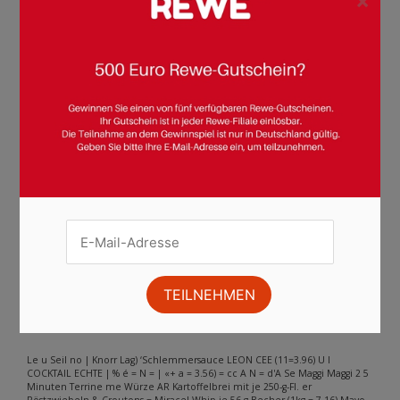
×
Seite :
1
2
3
4
5
6
7
8
9
10
11
12
13
14
15
16
17
18
19
20
21
22
23
24
25
26
27
28
29
30
31
Weiter
Andere Inhalte gefunden auf der
Seite
Bitte beachten Sie, dass dieser Text automatisch generiert wird und
möglicherweise Fehler enthält
Le u Seil no | Knorr Lag) ‘Schlemmersauce LEON CEE (11=3.96) U l
COCKTAIL ECHTE | % é = N = | «+ a = 3.56) = cc A N = d'A Se Maggi Maggi 2 5
Minuten Terrine me Würze AR Kartoffelbrei mit je 250-g-Fl. er
Röstzwiebeln & Croutons = Miracel Whip je 56-g-Becher (1kg = 7.16) Mayo