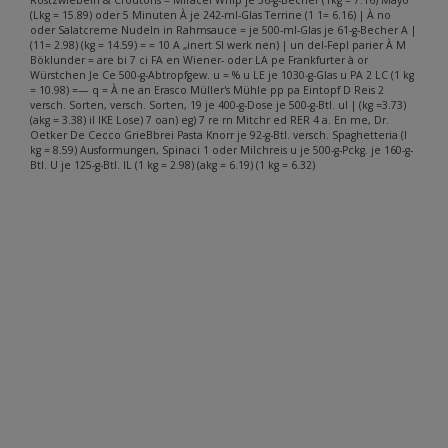
(Lkg = 15.89) oder 5 Minuten À je 242-ml-Glas Terrine (1 1= 6.16) | À no
oder Salatcreme Nudeln in Rahmsauce = je 500-ml-Glas je 61-g-Becher A |
(11= 2.98) (kg = 14.59) = = 10 A „inert Sl werk nen) | un del-Fepl parier À M
Böklunder = are bi 7 ci FA en Wiener- oder LA pe Frankfurter à or
Würstchen Je Ce 500-g-Abtropfgew. u = % u LE je 1030-g-Glas u PA 2 LC (1 kg
= 10.98) =— q = À ne an Erasco Müller's Mühle pp pa Eintopf D Reis 2
versch. Sorten, versch. Sorten, 19 je 400-g-Dose je 500-g-Btl. ul | (kg =3.73)
(akg = 3.38) il IKE Lose) 7 oan) eg) 7 re rn Mitchr ed RER 4 a. En me, Dr.
Oetker De Cecco GrieBbrei Pasta Knorr je 92-g-Btl. versch. Spaghetteria (I
kg = 8.59) Ausformungen, Spinaci 1 oder Milchreis u je 500-g-Pckg. je 160-g-
Btl. U je 125-g-Btl. IL (1 kg = 2.98) (akg = 6.19) (1 kg = 6.32)