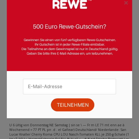
×
Seite :
1
2
3
4
5
6
7
8
9
10
11
12
13
14
15
16
17
18
19
20
21
22
23
24
25
26
27
28
29
30
31
Weiter
Andere Inhalte gefunden auf der
Seite
Bitte beachten Sie, dass dieser Text automatisch generiert wird und
möglicherweise Fehler enthält
U 6 ültig von Donnerstag NE Samstag | sin se \ — Fr m LE 71 mt enn ae à
Wochenend = 77 PT PL pn .d . el Gafiear) Deutschland/ Niederlande: San
Lucar Knaller Cherry Roma CPU LOU Nasch-Tomaten KLI, je 250-g-Schale (1
kg =7.16) Li. HeimatSchweïn Ex) EI L % kj a" + _ # # nd Frische Bratwurst Las