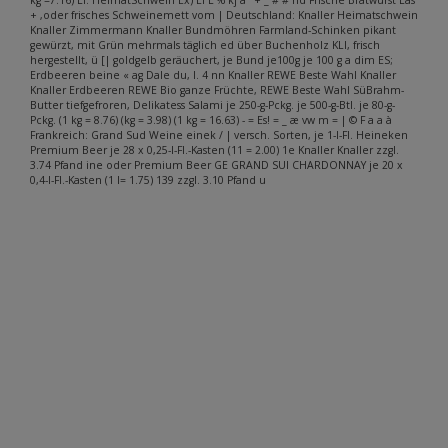
+ ‚oder frisches Schweinemett vom | Deutschland: Knaller Heimatschwein
Knaller Zimmermann Knaller Bundmöhren Farmland-Schinken pikant
gewürzt, mit Grün mehrmals täglich ed über Buchenholz KLI, frisch
hergestellt, ü [| goldgelb geräuchert, je Bund je100g je 100 g a dim ES;
Erdbeeren beine « ag Dale du, I. 4 nn Knaller REWE Beste Wahl Knaller
Knaller Erdbeeren REWE Bio ganze Früchte, REWE Beste Wahl SüBrahm-
Butter tiefgefroren, Delikatess Salami je 250-g-Pckg. je 500-g-Btl. je 80-g-
Pckg. (1 kg = 8.76) (kg = 3.98) (1 kg = 16.63) - = Es! = _ æ vw m = | © F a a à
Frankreich: Grand Sud Weine einek / | versch. Sorten, je 1-I-Fl. Heineken
Premium Beer je 28 x 0,25-I-Fl.-Kasten (11 = 2.00) 1e Knaller Knaller zzgl.
3.74 Pfand ine oder Premium Beer GE GRAND SUI CHARDONNAY je 20 x
0,4-I-Fl.-Kasten (1 l= 1.75) 139 zzgl. 3.10 Pfand u